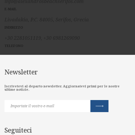
info@alexandrosbeachserifos.com
E-MAIL
Livadakia, P.C. 84005, Serifos, Grecia
INDIRIZZO
+30 2281051119,
+30 6981269090
TELEFONO
Newsletter
Iscrivetevi al departo newsletter. Aggiornatevi primi per le nostre
ultime notizie.
Seguiteci