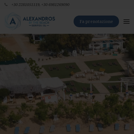
+30 2281051119,
+30 6981269090
Fa prenotazione