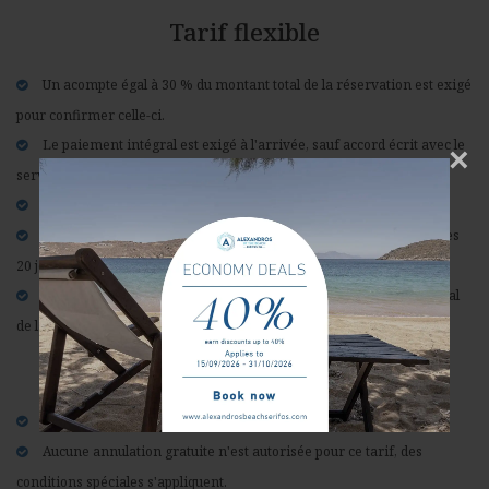
Tarif flexible
Un acompte égal à 30 % du montant total de la réservation est exigé
pour confirmer celle-ci.
Le paiement intégral est exigé à l'arrivée, sauf accord écrit avec le
×
service des réservations.
Annulation gratuite jusqu'à 21 jours avant l'arrivée.
50% du montant total sera facturé pour les annulations effectuées
20 jours ou moins avant l'arrivée.
En cas de non-présentation ou de départ anticipé, le montant total
de la réservation sera facturé.
Tarif non remboursable
Le prépaiement intégral est exigé au moment de la réservation.
Aucune annulation gratuite n'est autorisée pour ce tarif, des
conditions spéciales s'appliquent.