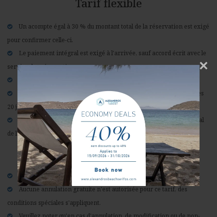
Tarif flexible
Un acompte égal à 30 % du montant total de la réservation est exigé
pour confirmer celle-ci.
Le paiement intégral est exigé à l'arrivée, sauf accord écrit avec le
×
service des réservations.
Annulation gratuite jusqu'à 21 jours avant l'arrivée.
50% du montant total sera facturé pour les annulations effectuées
20 jours ou moins avant l'arrivée.
En cas de non-présentation ou de départ anticipé, le montant total
de la réservation sera facturé.
Tarif non remboursable
Le prépaiement intégral est exigé au moment de la réservation.
Aucune annulation gratuite n'est autorisée pour ce tarif, des
conditions spéciales s'appliquent.
Veuillez noter qu'en cas d'annulation, de modification ou de non-