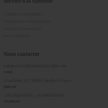
Service à la clientele
Conditions D'utilisation
Politique De Confidentialité
Politique D'annulation
Nous Contacter
Nous contacter
info@alexandrosbeachserifos.com
E-MAIL
Livadakia, P.C. 84005, Serifos, Greece
ADRESSE
+30 2281051119,
+30 6981269090
TÉLÉPHONE